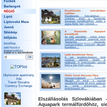
Fürdők
Barlangok
RÉGIÓ
Elsyállásolás szlovákiában
Liptóban
Liptó
Elszállásolás Szlovákiában -
Liptóban, közel a Tatralandia
Liptovská Mara
Aquapark termálfürdőhöz, síelés a
Jasná Nízke Tatry- Chopok …
Jasná
A Tatralandia Aquapark
Sítérkép
termálfürdő
Az első szlovákiai , egész évben
Időjárás
üzemelő aquapark, amelynek neve
Tatralandia Aquapark.
kezdőlap
Liptószentmiklós (Liptovský Mikuláš)
add hozzá a
közelében ...
kedvencekhez
küldd el a barátodnak
Liptói termálvizek Tatras
A sok termálvíz-forráson kívül
Liptóban világhírű fürdők is
találhatók. A leghosszabb szlovák
folyó a Vág (Váh) Liptót ...
Ubytovanie apartmány
Síelés Jasná Alacsony-Tátra
Liptószentmiklóstól (Liptovský
Ada
Mikuláš) 15 km-re, a poprádi
Travel Slovakia
repülőtértől pedig 60 km-re található
Currency Exchange
az egyik legnagyobb és
legkedveltebb téli ...
Elszállásolás Szlovákiában 
Aquapark termálfürdőhöz, sí