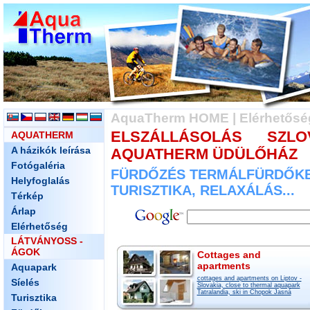
AquaTherm HOME
|
Elérhetősé
ELSZÁLLÁSOLÁS SZL
AQUATHERM
A házikók leírása
AQUATHERM ÜDÜLŐHÁZ
Fotógaléria
FÜRDŐZÉS TERMÁLFÜRDŐKBEN
Helyfoglalás
TURISZTIKA, RELAXÁLÁS...
Térkép
Árlap
Elérhetőség
LÁTVÁNYOSS -
ÁGOK
Cottages and
apartments
Aquapark
cottages and apartments on Liptov -
Síelés
Slovakia, close to thermal aquapark
Tatralandia, ski in Chopok Jasná
Turisztika