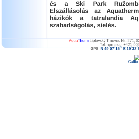
és a Ski Park Ružomber
Elszállásolás az Aquather
házikók a tatralandia Aqu
szabadságolás, síelés.
Aqua
Therm
Liptovský Trnovec Nr.. 271, 
Tel: non-stop: +421-90
GPS:
N 49´07´15´´ E 19´32´
Callto