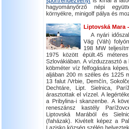
sportrendezvényt
is kínál a lát
hagyományőrző népi együtte
környékre, minigolf pálya és moz
Liptovská Mara -
A nyári idősza
Vág (Váh) folyó
198 MW teljesít
1975 között épült.45 métere
Szlovákiában. A vízduzzasztó a ki
köbméter víz felfogására képes,
aljában 200 m széles és 1225 m
13 falut /Vrbie, Demčín, Sokolč
Dechtáre, Lipt. Sielnica, Par
árasztottak el vízzel. A legérté
a Pribylina-i skanzenbe. A köv
reneszánsz kastély Parížovc
Liptovská Marából és Sielni
(faházak). Kivételt képez a Pal
Lazisko község szélén helyeztek 