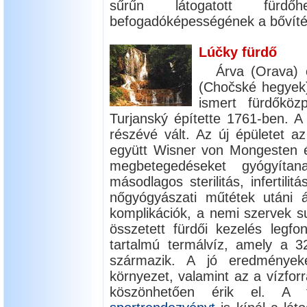
sűrűn látogatott fürdő
befogadóképességének a bővíté
Lúčky fürdő
Árva (Orava)
(Chočské hegyek) 
ismert fürdőköz
Turjanský építette 1761-ben. A
részévé vált. Az új épületet 
együtt Wisner von Mongesten ép
megbetegedéseket gyógyíta
másodlagos sterilitás, infertili
nőgyógyászati műtétek utáni á
komplikációk, a nemi szervek sug
összetett fürdői kezelés legf
tartalmú termálvíz, amely a 32
származik. A jó eredmények
környezet, valamint az a vízfor
köszönhetően érik el. A