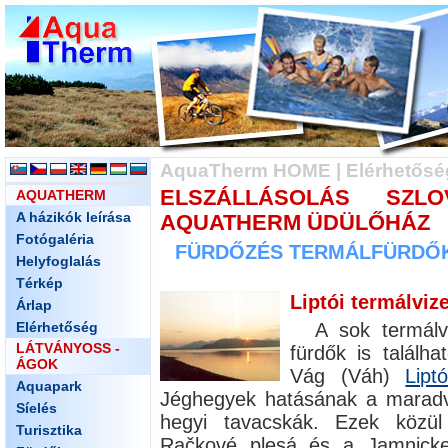
AquaTherm HOME
|
Elérhetősé
ELSZÁLLÁSOLÁS SZL
AQUATHERM
A házikók leírása
AQUATHERM ÜDÜLŐHÁZ
Fotógaléria
FÜRDŐZÉS TERMÁLFÜRDŐKB
Helyfoglalás
Térkép
Liptói termálviz
Árlap
Elérhetőség
A sok termálví
LÁTVÁNYOSS -
fürdők is találh
ÁGOK
Vág (Váh)
Liptó
Aquapark
Jéghegyek hatásának a maradván
Síelés
hegyi tavacskák. Ezek közül
Turisztika
Račkové plesá és a Jamnicke 