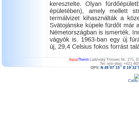
keresztelte. Olyan fürdőépületb
épületében), amely mellett str
termálvizet kihasználták a köze
Svätojánske kúpele fürdőt már a
Németországban is ismerték. Inne
vágyók is. 1963-ban egy új f
új, 29,4 Celsius fokos forrást talá
Aqua
Therm
Liptovský Trnovec Nr.. 271, 
Tel: non-stop: +421-90
GPS:
N 49´07´15´´ E 19´32´
Callto