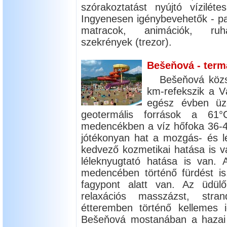
szórakoztatást nyújtó vízilét
Ingyenesen igénybevehetők - par
matracok, animációk, ruha
szekrények (trezor).
Bešeňová - term
Bešeňová köz
km-refekszik a Vá
egész évben üze
geotermális források a 61°
medencékben a víz hőfoka 36-40
jótékonyan hat a mozgás- és lé
kedvező kozmetikai hatása is v
léleknyugtató hatása is van. A
medencében történő fürdést is
fagypont alatt van. Az üdülő
relaxációs masszázst, stran
étteremben történő kellemes i
Bešeňová mostanában a hazai é