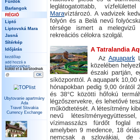
Fürdők
leglátogatottabb, vízfelül
Barlangok
Mara
víztározó. A vadvizek kedv
RÉGIÓ
folyón és a Belá nevű folyócská
Liptó
térsége ismert a melegvizű f
Liptovská Mara
rekreációs célokra szolgál.
Jasná
Sítérkép
A Tatralandia A
Időjárás
Az
Aquapark
L
kezdőlap
add hozzá a
közelében helyez
kedvencekhez
küldd el a barátodnak
északi partján, 
síközponttól. A aquapark 10,00 ó
hónapokban pedig 9,00 órától 2
és 38°C közötti hőfokú termá
Ubytovanie apartmány
légzőszervekre, és lehetővé tes
Ada
működtetését. A létesítmény kibőv
Travel Slovakia
Currency Exchange
nevű létesítményegyüttess
vízimasszázs fürdőt foglal 
amelyben 9 medence, 18 óriás
nemcsak a szlovákiai, de a