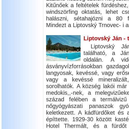
Kitűnőek a feltételek fürdéshez,
windszörfing oktatás, lehet csón
halászni, sétahajózni a 80 fé
Mindezt a Liptovský Trnovec- i a
Liptovský Ján - 
Liptovský J
található, a Já
oldalán. A vid
ásványvízforrásokban gazdago
langyosak, kevéssé, vagy erős
vagy a kevéssé mineralizált
sorolhatók. A község lakói már 
medokis,,-nek, a melegvizűeke
század felében a termálviz
nőgyógyászati panaszok gyó
keletkezett. A kádfürdőket és
építtette. 1929-30 között kasté
Hotel Thermált, és a fürdőt