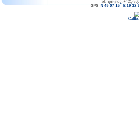
Tel: non-stop: +421-90
GPS:
N 49´07´15´´ E 19´32´
Callto