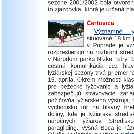
sezóne 2001/2002 bola otvoren
to zjazdovka, ktorá je určená hla
Čertovica
Významné lyž
situované 18 km j
v Poprade je vz
rozprestierajú na rozhraní stred
v Národom parku Nízke Tatry. S
cestná komunikácia cez hlav
lyžiarskej sezóny trvá priemer
15. apríla. Okrem možnosti klas
pre bežecké lyžovanie a lyžiar
zabezpečujú stravovacie zariad
požičovňa lyžiarskeho výstroja, f
východisko túr na hlavný hre
doliny, kde je lyžiarske stre
náročných lyžiarov. Stred
paragliding. Vyšná Boca je ráz