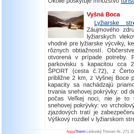
Okolie poskytuje množstvo
turis
Vyšná Boca
Lyžiarske st
Záujmového zdru
lyžiarskych vlek
vhodné pre lyžiarske výcviky, 
rôznych obtiažností. Občerstve
otvorená v prípade potreby.
parkovisku s kapacitou cca
ŠPORT (cesta č.72), z Čertov
približne 2 km, z Vyšnej Boce p
kapacity sa nachádzajú priam
trvania snehovej pokrývky: od de
počas Veľkej noci, nie je to
snehovej pokrývky: vo vrcholo
zjazdových tratí je zabezpeč
Výškový rozdiel v lyžiarskom str
Aqua
Therm
Liptovský Trnovec Nr.. 271, 