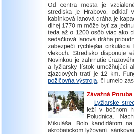
Od centra mesta je vzdiale
strediska je Hrabovo, odkiaľ
kabínková lanová dráha je kapaci
dlhej 1770 m môže byť za jednu
teda až o 1200 osôb viac ako do
sedačková lanová dráha pribudn
zabezpečí rýchlejšia cirkulácia 
vlekoch. Stredisko disponuje e
Novinkou je zahrnutie úrazového
a lyžiarsky lístok umožňujúci 
zjazdových tratí je 12 km. Fun
požičovňa výstroja
, či umelo za
Závažná Poruba
Lyžiarske str
leží v bočnom h
Poludnica. Na
Mikuláša. Bolo kandidátom na
akrobatickom lyžovaní, sánkovan