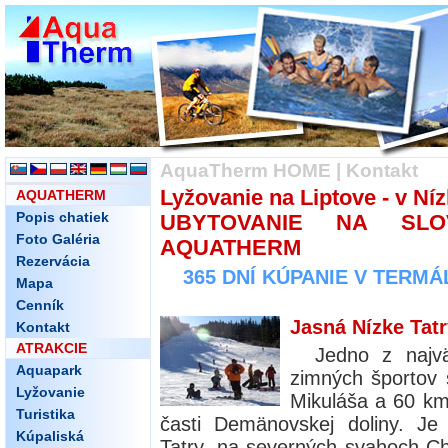
AquaTherm HOME
|
Kontakt
Lyžovanie na Liptove - v Ní
AQUATHERM
Popis chatiek
UBYTOVANIE NA SLO
Foto Galéria
AQUATHERM
Rezervácia
365 DNÍ KÚPANIE V TERM
Mapa
Cenník
Jasná Nízke Tat
Kontakt
ATRAKCIE
Jedno z najvä
Aquapark
zimných športov
Lyžovanie
Mikuláša a 60 km 
Turistika
časti Demänovskej doliny. J
Kúpaliská
Tatry, na severných svahoch C