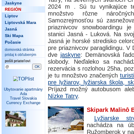
Jaskyne
2024 m . Sú tu vynikajúce te
REGIÓN
množstvo rôzne náročn
Liptov
Samozrejmosťou sú zasnežov
Liptovská Mara
priaznivcov snowboardingu j
Jasná
stanici Jasná - Luková. Na svoje
Ski Mapa
Jasná je horské stredisko celoro
Počasie
pre priaznivcov paraglidingu. V
domovská stránka
dve
jaskyne
: Demänovská ľado
pridaj k obľubeným
slobody. Neďaleko sa nachádz
pošli priateľovi
rezervácia s rozlohou 25ha, poz
je tu množstvo značených
turis
pre lyžiarov, lyžiarska škola, sk
Príjazd možný autobusom ale
Ubytovanie apartmány
Ada
Nízke Tatry
.
Travel Slovakia
Currency Exchange
Skipark Malinô 
Lyžiarske st
nachádza na úb
Ružomberok v na