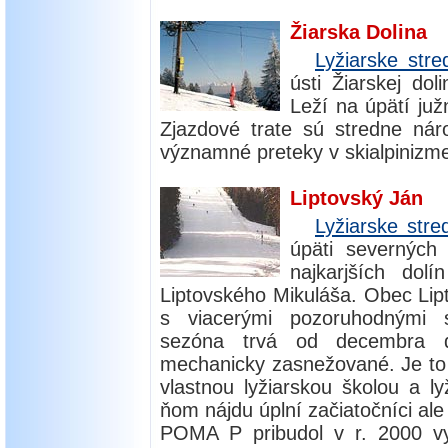
Žiarska Dolina
Lyžiarske stre
ústi Žiarskej dol
Leží na úpätí ju
Zjazdové trate sú stredne nár
významné preteky v skialpinizme.
Liptovský Ján
Lyžiarske st
úpäti severných
najkarjších dol
Liptovského Mikuláša. Obec Lip
s viacerými pozoruhodnými s
sezóna trvá od decembra d
mechanicky zasnežované. Je to l
vlastnou lyžiarskou školou a ly
ňom nájdu úplní začiatočníci ale 
POMA P pribudol v r. 2000 vy