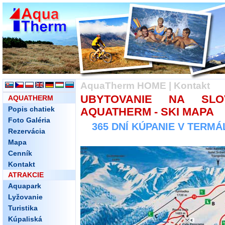
AquaTherm HOME
|
Kontakt
UBYTOVANIE NA SLO
AQUATHERM
Popis chatiek
AQUATHERM - SKI MAPA
Foto Galéria
365 DNÍ KÚPANIE V TERM
Rezervácia
Mapa
Cenník
Kontakt
ATRAKCIE
Aquapark
Lyžovanie
Turistika
Kúpaliská