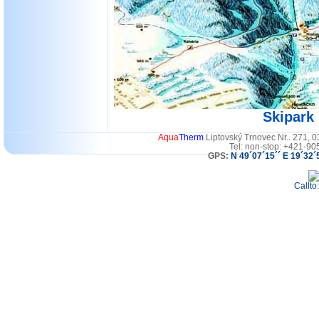
Skipark
Aqua
Therm
Liptovský Trnovec Nr.. 271, 
Tel: non-stop: +421-90
GPS:
N 49´07´15´´ E 19´32´
Callto