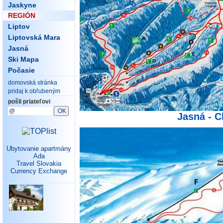
Jaskyne
REGIÓN
Liptov
Liptovská Mara
Jasná
Ski Mapa
Počasie
domovská stránka
pridaj k obľubeným
pošli priateľovi
Jasná - C
Ubytovanie apartmány
Ada
Travel Slovakia
Currency Exchange