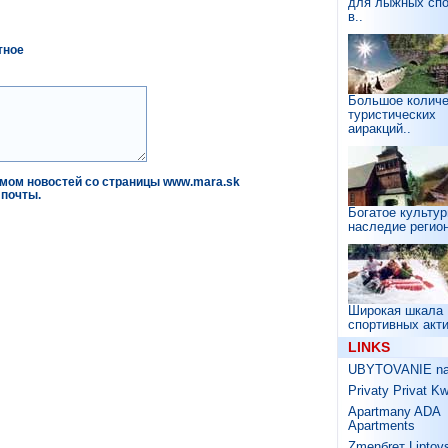
для лыжных спо
в..
тное
Большое количе
туристических
аиракций..
емом новостей со страницы www.mara.sk
 почты.
Богатое культур
наследие регион
Широкая шкала
спортивных акти
LINKS
UBYTOVANIE na 
Privaty Privat K
Apartmany ADA
Apartments
Zmenбreт Liptov