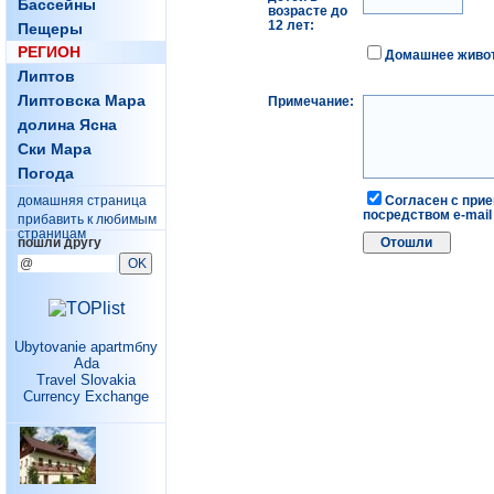
Бассейны
возрасте до
12 лет:
Пещеры
РЕГИОН
Домашнее живо
Липтов
Липтовска Мара
Примечание:
долина Ясна
Ски Мара
Погода
домашняя страница
Согласен с при
посредством e-mail
прибавить к любимым
страницам
пошли другу
Ubytovanie apartmбny
Ada
Travel Slovakia
Currency Exchange