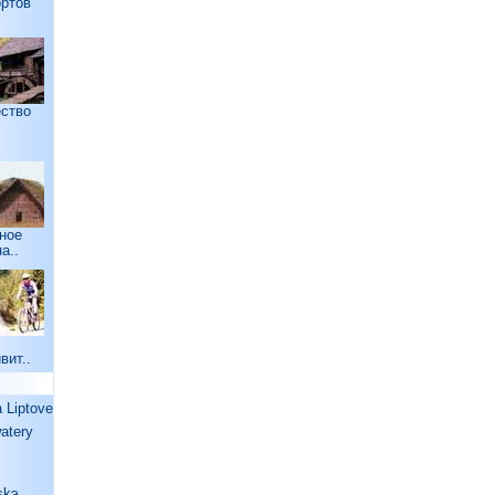
ртов
ство
ное
а..
вит..
Liptove
watery
skэ