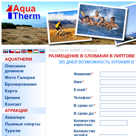
AquaTherm HOME
|
Контакт
РАЗМЕЩЕНИЕ В СЛОВАКИИ В ЛИПТОВЕ 
AQUATHERM
365 ДНЕЙ ВОЗМОЖНОСТЬ КУПАНИЯ 
Описание
домиков
Фамилия:
*
Фото Галерея
Имя:
*
Бронирование
E-mail:
*
Карта
Ценник
Телефон:
*
Контакт
В сроке от:
*
АТРАКЦИИ
В сроке до:
*
Аквапарк
Количество
Лыжные спорты
взрослых:
Туризм
Количество
детей в