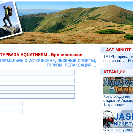
???? ????????
LAST MINUTE
ТУРБАЗА AQUATHERM - Бронирование
ТАТРЫ приват 
В ТЕРМАЛЬНЫХ ИСТОЧНИКАХ, ЛЫЖНЫЕ СПОРТЫ,
пенсионаты - Н
...
ТУРИЗМ, РЕЛАКСАЦИЯ ...
АТРАКЦИИ
Круглогодично
открытый Аквап
Татраландия..
Отличные усло