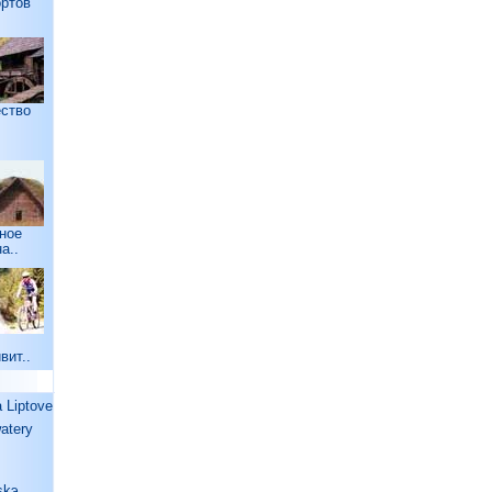
ртов
ство
ное
а..
вит..
Liptove
watery
skэ