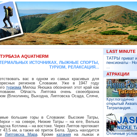
???? ????????
LAST MINUTE
 ТУРБАЗА AQUATHERM
ТАТРЫ приват 
 ТЕРМАЛЬНЫХ ИСТОЧНИКАХ, ЛЫЖНЫЕ СПОРТЫ,
пенсионаты - Н
...
ТУРИЗМ, РЕЛАКСАЦИЯ...
АТРАКЦИИ
етствовать вас в одном из самых красивых для
ересных регионов Словакии. Уже в 1947 году
ого
туризма
Милош Яношка обозначил этот край как
овакии. Область Липтова очень своеобразна
ром (Влколинец, Выходна, Липтовска Осада, Сляче,
Круглогодично
открытый Аквап
Татраландия..
амые большие горы в Словакии: Высокие Татры,
Верхи – на севере, Низкие Татры – на юге, Велька
адска Котлина – на востоке. Через Липтов протекает
т 43,5 км, а также её приток Бела. Здесь находится
Отличные усло
ище
Липтовска Мара
. Кроме
катания
на лыжах и