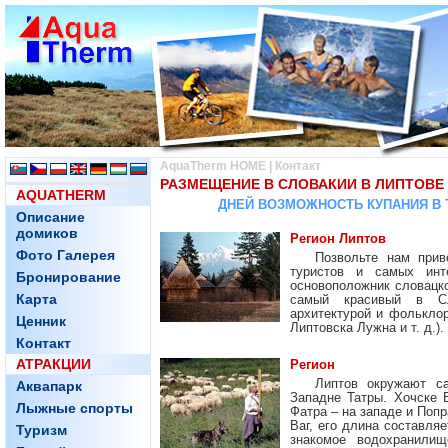
AquaTherm HOME
|
Контакт
РАЗМЕЩЕНИЕ В СЛОВАКИИ В ЛИПТОВЕ
AQUATHERM
ДНЕЙ ВОЗМОЖНОСТЬ КУПАНИЯ В
Описание
домиков
Регион Липтов
Фото Галерея
Позвольте нам прив
туристов и самых инт
Бронирование
основоположник словацк
Карта
самый красивый в Сл
архитектурой и фолькло
Ценник
Липтовска Лужна и т. д.).
Контакт
АТРАКЦИИ
Регион
Липтов окружают с
Аквапарк
Западне Татры. Хочске 
Лыжные спорты
Фатра – на западе и Попр
Ваг, его длина составляе
Туризм
знакомое водохранил