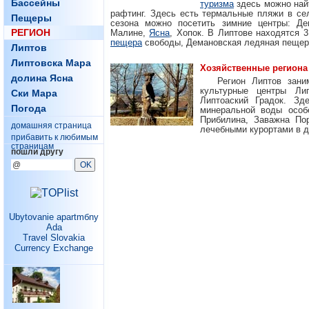
Бассейны
туризма
здесь можно найт
рафтинг. Здесь есть термальные пляжи в се
Пещеры
сезона можно посетить зимние центры: Де
РЕГИОН
Малине,
Ясна
, Хопок. В Липтове находятся 
пещера
свободы, Демановская ледяная пещер
Липтов
Липтовска Мара
Хозяйственные региона
долина Ясна
Регион Липтов зани
культурные центры Ли
Ски Мара
Липтоаский Градок. Зд
Погода
минеральной воды особ
Прибилина, Заважна Пор
домашняя страница
лечебными курортами в д
прибавить к любимым
страницам
пошли другу
Ubytovanie apartmбny
Ada
Travel Slovakia
Currency Exchange