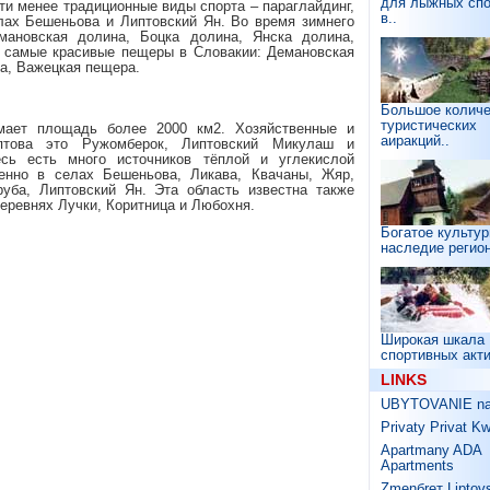
для лыжных спо
и менее традиционные виды спорта – параглайдинг,
в..
лах Бешеньова и Липтовский Ян. Во время зимнего
мановская долина, Боцка долина, Янска долина,
3 самые красивые пещеры в Словакии: Демановская
а, Важецкая пещера.
Большое количе
туристических
мает площадь более 2000 км2. Хозяйственные и
аиракций..
птова это Ружомберок, Липтовский Микулаш и
есь есть много источников тёплой и углекислой
енно в селах Бешеньова, Ликава, Квачаны, Жяр,
уба, Липтовский Ян. Эта область известна также
еревнях Лучки, Коритница и Любохня.
Богатое культур
наследие регион
Широкая шкала
спортивных акти
LINKS
UBYTOVANIE na 
Privaty Privat K
Apartmany ADA
Apartments
Zmenбreт Liptov