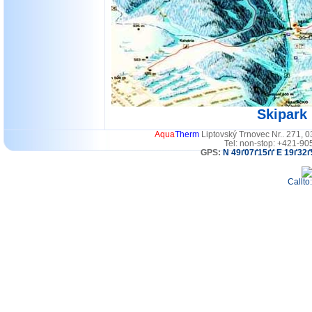
Skipark
Aqua
Therm
Liptovský Trnovec Nr.. 271, 
Tel: non-stop: +421-90
GPS:
N 49ґ07ґ15ґґ E 19ґ32ґ
Callto