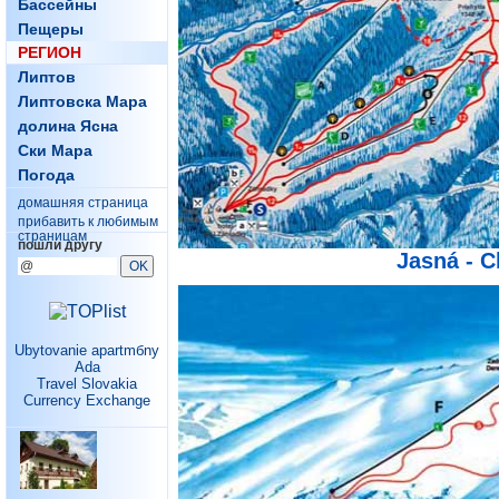
Бассейны
Пещеры
РЕГИОН
Липтов
Липтовска Мара
долина Ясна
Ски Мара
Погода
домашняя страница
прибавить к любимым
страницам
пошли другу
Jasná - C
Ubytovanie apartmбny
Ada
Travel Slovakia
Currency Exchange