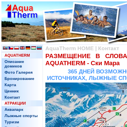
AquaTherm HOME
|
Контакт
РАЗМЕЩЕНИЕ В СЛОВА
AQUATHERM
Описание
AQUATHERM - Ски Мара
домиков
365 ДНЕЙ ВОЗМОЖН
Фото Галерея
ИСТОЧНИКАХ, ЛЫЖНЫЕ СПО
Бронирование
Карта
Ценник
Контакт
АТРАКЦИИ
Аквапарк
Лыжные спорты
Туризм